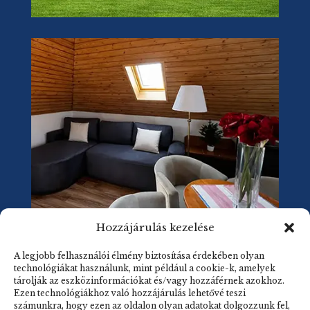
Hozzájárulás kezelése
A legjobb felhasználói élmény biztosítása érdekében olyan
technológiákat használunk, mint például a cookie-k, amelyek
tárolják az eszközinformációkat és/vagy hozzáférnek azokhoz.
Ezen technológiákhoz való hozzájárulás lehetővé teszi
számunkra, hogy ezen az oldalon olyan adatokat dolgozzunk fel,