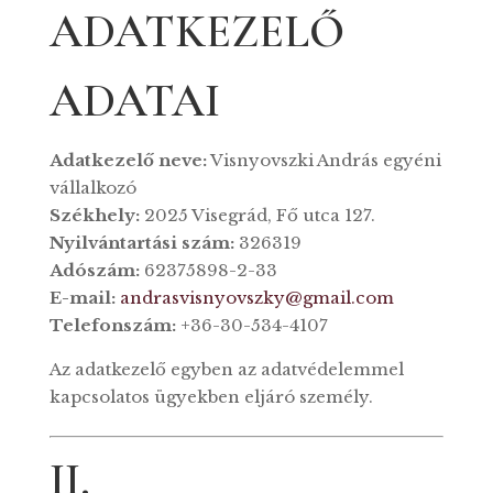
ADATKEZELŐ
ADATAI
Adatkezelő neve:
Visnyovszki András egyéni
vállalkozó
Székhely:
2025 Visegrád, Fő utca 127.
Nyilvántartási szám:
326319
Adószám:
62375898-2-33
E-mail:
andrasvisnyovszky@gmail.com
Telefonszám:
+36-30-534-4107
Az adatkezelő egyben az adatvédelemmel
kapcsolatos ügyekben eljáró személy.
II.