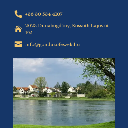

+36 30 534 4107
2023 Dunabogdány, Kossuth Lajos út

195

info@gonduzofeszek.hu